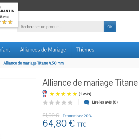
08 avis)
★★★
OK
nfant
Alliances de Mariage
Thèmes
Alliance de mariage Titane 4.50 mm
Alliance de mariage Titan
Lire les avis (0)
(1 avis)
81,00 €
Économisez 20%
64,80 €
TTC