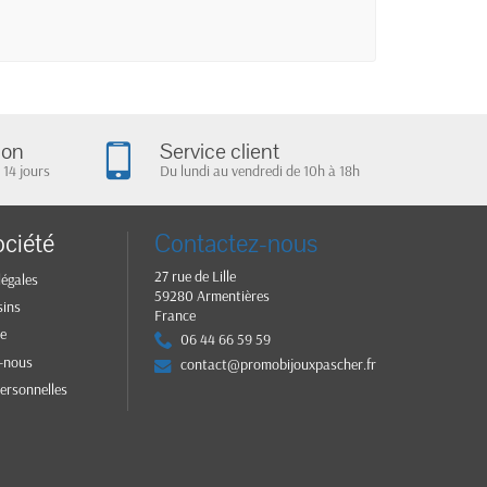
ion
Service client
 14 jours
Du lundi au vendredi de 10h à 18h
ociété
Contactez-nous
27 rue de Lille
légales
59280 Armentières
sins
France
te
06 44 66 59 59
-nous
contact@promobijouxpascher.fr
ersonnelles