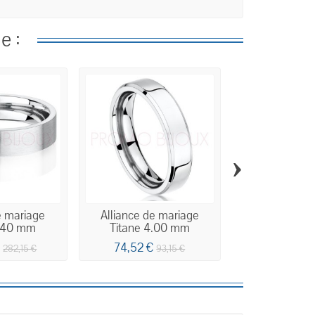
e :
›
e mariage
Alliance de mariage
Alliance de
5.40 mm
Titane 4.00 mm
Titane 6.
€
74,52 €
268,92 €
282,15 €
93,15 €