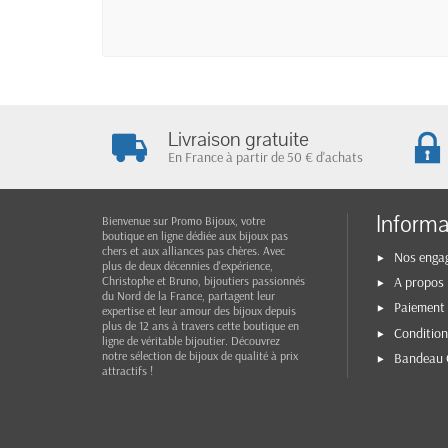
Livraison gratuite
En France à partir de 50 € d'achats
Informa
Bienvenue sur Promo Bijoux, votre
boutique en ligne dédiée aux bijoux pas
chers et aux alliances pas chères. Avec
Nos enga
plus de deux décennies d'expérience,
Christophe et Bruno, bijoutiers passionnés
A propos
du Nord de la France, partagent leur
Paiement 
expertise et leur amour des bijoux depuis
plus de 12 ans à travers cette boutique en
Condition
ligne de véritable bijoutier. Découvrez
notre sélection de bijoux de qualité à prix
Bandeau 
attractifs !