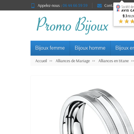
Appelez-nous :
06 44 66 59 59
Contact
9.1
/10 (1
★★
Bijoux femme
Bijoux homme
Bijoux e
Accueil
Alliances de Mariage
Alliances en titane