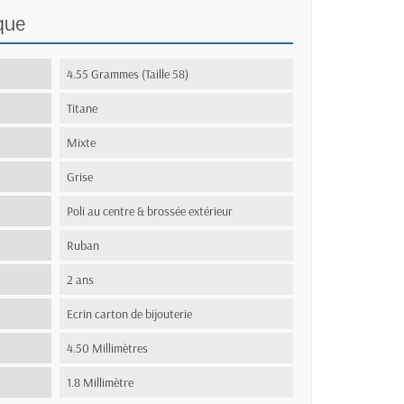
que
4.55 Grammes (Taille 58)
Titane
Mixte
Grise
Poli au centre & brossée extérieur
Ruban
2 ans
Ecrin carton de bijouterie
4.50 Millimètres
1.8 Millimètre