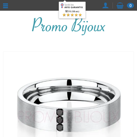
0
9.1
/10 (108 avis)
★★★★★