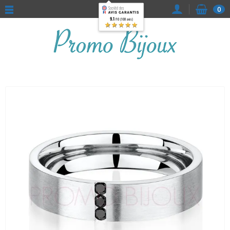
0
9.1
/10 (108 avis)
★★★★★