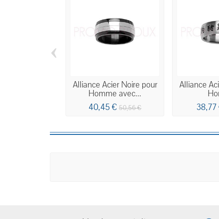
‹
Alliance Acier Noire pour
Alliance Ac
Homme avec...
Ho
40,45 €
38,77
50,56 €