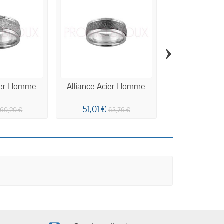
›
cier Homme
Alliance Acier Homme
Alliance Aci
Poli Ond
51,01 €
31,32 €
60,20 €
63,76 €
3