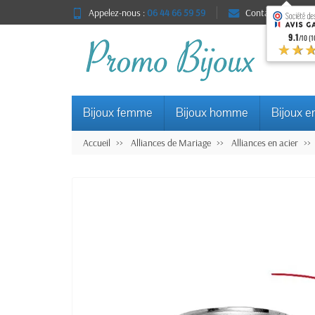
Appelez-nous :
06 44 66 59 59
Contact
9.1
/10 (1
★★
Bijoux femme
Bijoux homme
Bijoux e
Accueil
Alliances de Mariage
Alliances en acier