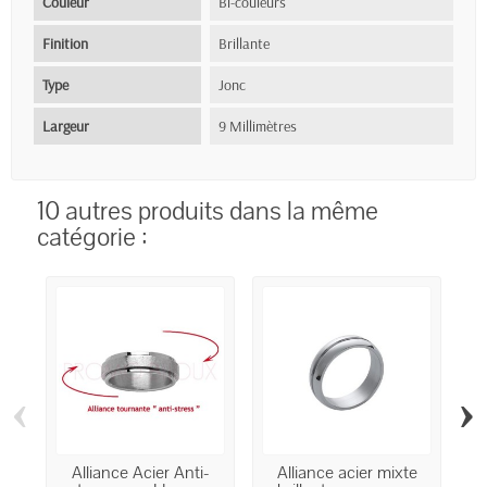
Couleur
Bi-couleurs
Finition
Brillante
Type
Jonc
Largeur
9 Millimètres
10 autres produits dans la même
catégorie :
‹
›
Alliance Acier Anti-
Alliance acier mixte
A