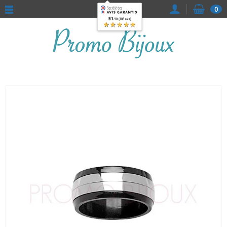
0
9.1
/10 (108 avis)
★★★★★