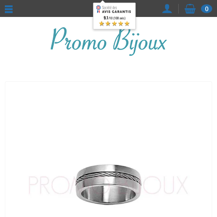
0
9.1
/10 (108 avis)
★★★★★