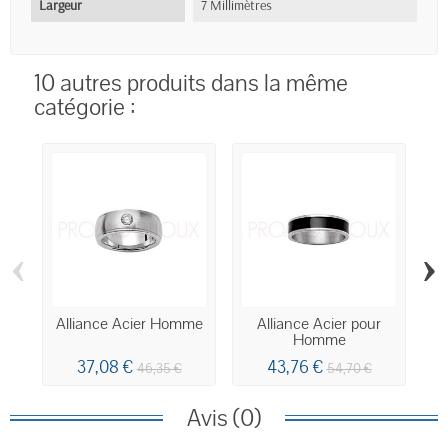
Largeur
7 Millimètres
10 autres produits dans la même
catégorie :
‹
›
Alliance Acier Homme
Alliance Acier pour
A
Homme
37,08 €
43,76 €
46,35 €
54,70 €
Avis (0)