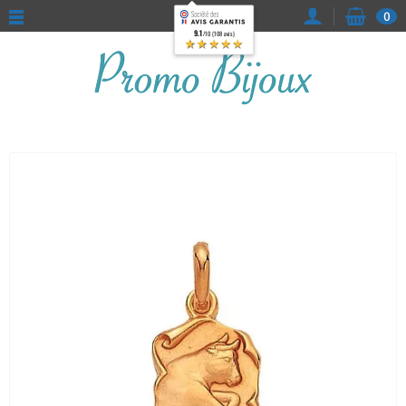
0
9.1
/10 (108 avis)
★★★★★