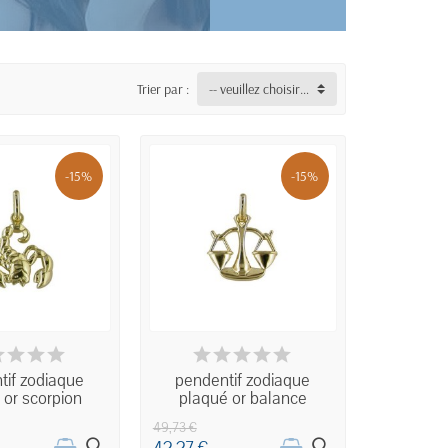
Trier par :
-- veuillez choisir --
-15%
-15%
ISPONIBLE
INDISPONIBLE
tif zodiaque
pendentif zodiaque
 or scorpion
plaqué or balance
49,73 €