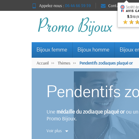
Appelez-nous :
06 44 66 59 59
Contact
9.1
/10 (1
★★
Bijoux femme
Bijoux homme
Bijoux e
Accueil
Thèmes
Pendentifs zodiaques plaqué or
Pendentifs z
Une
médaille du zodiaque plaqué or
ou u
Promo Bijoux.
Voir plus