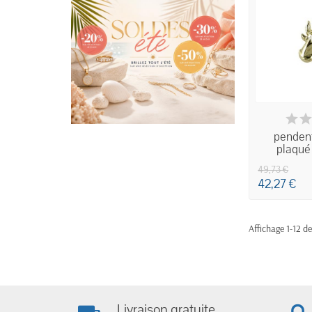
IND
pendent
plaqué
49,73 €
42,27 €
Affichage 1-12 de
Livraison gratuite