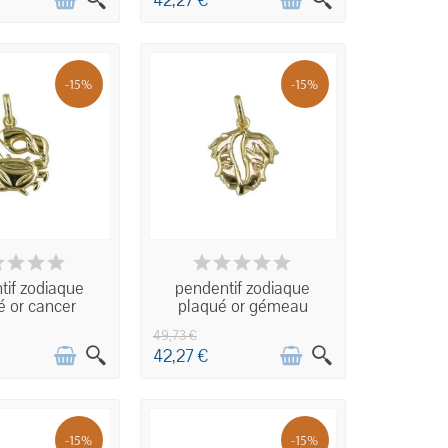
42,27 €
-15%
-15%
ISPONIBLE
INDISPONIBLE
tif zodiaque
pendentif zodiaque
é or cancer
plaqué or gémeau
49,73 €
42,27 €
-15%
-15%