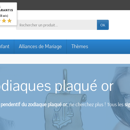
08 avis)
★★★
OK
nfant
Alliances de Mariage
Thèmes
odiaques plaqué or
n
pendentif du zodiaque plaqué or
, ne cherchez plus ! Tous les
si