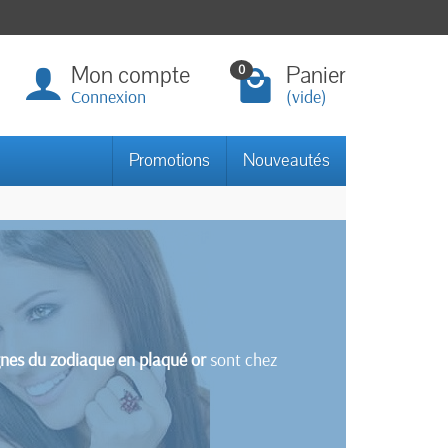
Mon compte
Panier
0
Connexion
(vide)
Promotions
Nouveautés
gnes du zodiaque en plaqué or
sont chez