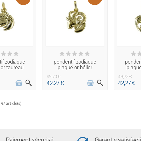
ISPONIBLE
INDISPONIBLE
IND
if zodiaque
pendentif zodiaque
penden
 or taureau
plaqué or bélier
plaqué
49,73 €
49,73 €
42,27 €
42,27 €
 47 article(s)
Paiement sécurisé
Garantie satisfact