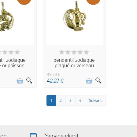
ISPONIBLE
INDISPONIBLE
tif zodiaque
pendentif zodiaque
 or poisson
plaqué or verseau
49,73 €
42,27 €
1
2
3
4
Suivant
ion
Service client