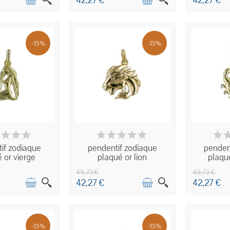
42,27 €
42,27 €
-15%
-15%
ISPONIBLE
INDISPONIBLE
IND
if zodiaque
pendentif zodiaque
penden
 or vierge
plaqué or lion
plaqu
49,73 €
49,73 €
42,27 €
42,27 €
-15%
-15%