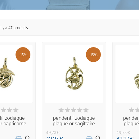
Il y a 47 produits.
-15%
-15%
ISPONIBLE
INDISPONIBLE
IND
if zodiaque
pendentif zodiaque
penden
r capricorne
plaqué or sagittaire
plaqué
49,73 €
49,73 €