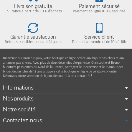
Livraison gratuite
Paiement sécurisé
En France à partir de 50 € d'achats
Paiement en ligne 100% sécurisé
Garantie satisfaction
Service client
Retours possibles pendant 14 jours
Du lundi au vendredi de 10h à 18h
Bienvenue sur Promo Bijoux, votre boutique en ligne dédiée aux bijoux pas chers et aux
alliances pas chères. Avec plus de deux décennies d'expérience, Christophe et Bruno,
bijoutiers passionnés du Nord de la France, partagent leur expertise et leur amour des
bijoux depuis plus de 12 ans à travers cette boutique en ligne de véritable bijoutier.
Découvrez notre sélection de bijoux de qualité à prix attractifs !
Informations
Nos produits
Notre société
Contactez-nous