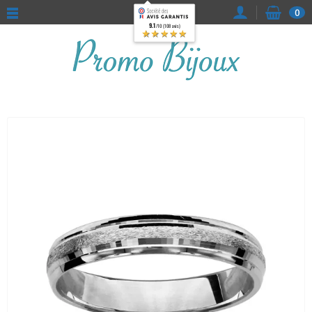
0
9.1
/10 (108 avis)
★★★★★