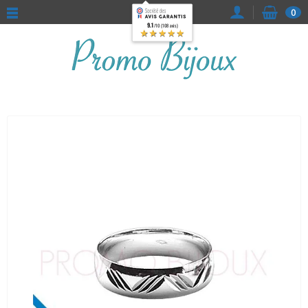
0
9.1
/10 (108 avis)
★★★★★