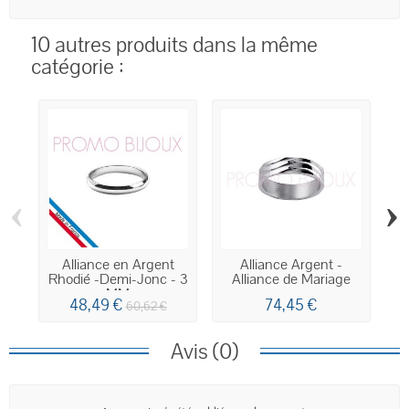
10 autres produits dans la même
catégorie :
‹
›
Alliance en Argent
Alliance Argent -
Rhodié -Demi-Jonc - 3
Alliance de Mariage
MM
en...
48,49 €
74,45 €
60,62 €
Avis (0)