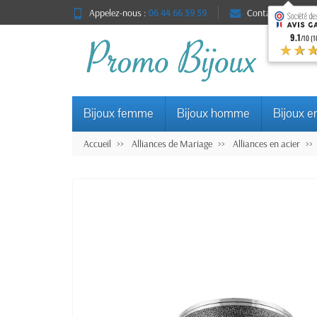
Appelez-nous :
06 44 66 59 59
Contact
9.1
/10 (1
★★
Bijoux femme
Bijoux homme
Bijoux e
Accueil
Alliances de Mariage
Alliances en acier