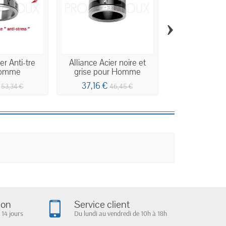
›
er Anti-tre
Alliance Acier noire et
Alliance Aci
Homme
grise pour Homme
avec Acier
37,16 €
39,34 €
53,34 €
46,45 €
4
ion
Service client
 14 jours
Du lundi au vendredi de 10h à 18h