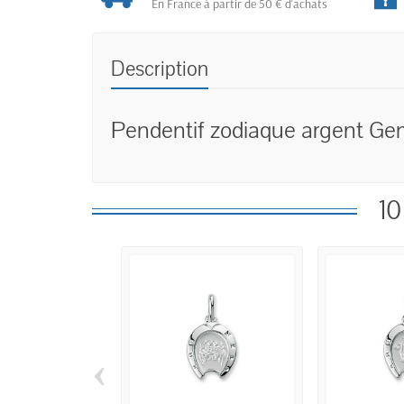
En France à partir de 50 € d'achats
Description
Pendentif zodiaque argent G
10
‹