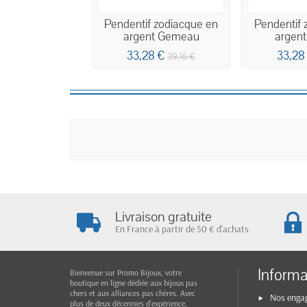
Pendentif zodiacque en
Pendentif 
argent Gemeau
argent
33,28 €
33,28
39,15 €
Livraison gratuite
En France à partir de 50 € d'achats
Informa
Bienvenue sur Promo Bijoux, votre
boutique en ligne dédiée aux bijoux pas
chers et aux alliances pas chères. Avec
Nos enga
plus de deux décennies d'expérience,