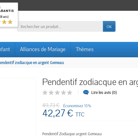
08 avis)
★★★
OK
nfant
Alliances de Mariage
Thèmes
endentif zodiacque en argent Gemeau
Pendentif zodiacque en a
Lire les avis (0)
49,73 €
Économisez 15%
42,27 €
TTC
Pendentif Zodiaque argent Gemeau