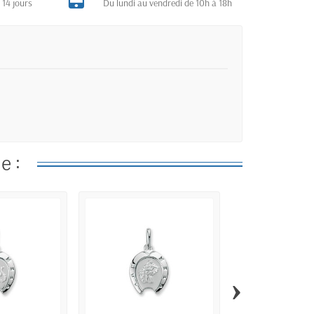
 14 jours
Du lundi au vendredi de 10h à 18h
e :
›