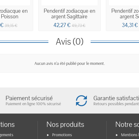
zodiacque en
Pendentif zodiacque en
Pendentif z
 Poisson
argent Sagittaire
argent S
 €
42,27 €
34,31 €
39,15 €
49,73 €
Avis (0)
Aucun avis n'a été publié pour le moment.
Paiement sécurisé
Garantie satisfact
Paiement en ligne 100% sécurisé
Retours possibles pendant
tions
Nos produits
Notre s
gements
Promotions
Mentions 