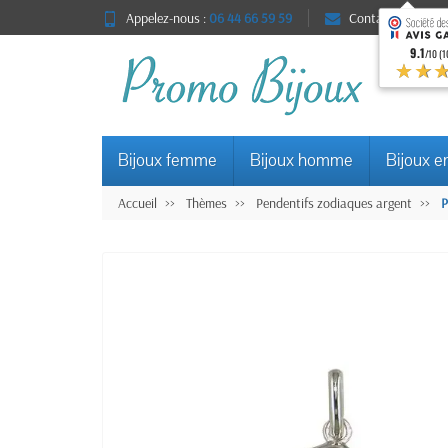
Appelez-nous :
06 44 66 59 59
Contact
9.1
/10 (1
★★
Bijoux femme
Bijoux homme
Bijoux e
Accueil
Thèmes
Pendentifs zodiaques argent
P