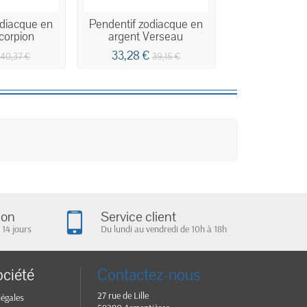
odiacque en
Pendentif zodiacque en
Pendentif zod
corpion
argent Verseau
argent V
33,28 €
42,27 €
40,37 €
39,15 €
4
ion
Service client
 14 jours
Du lundi au vendredi de 10h à 18h
ociété
Contactez-nous
27 rue de Lille
légales