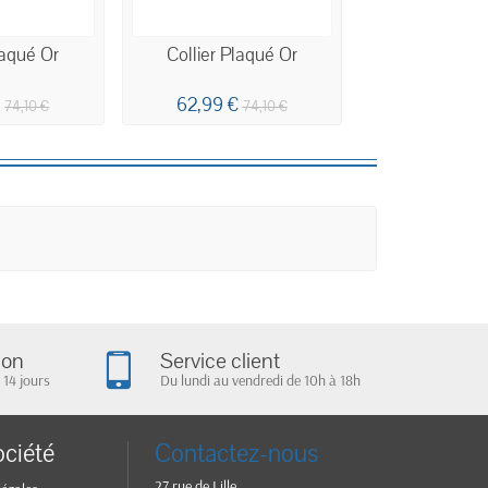
laqué Or
Collier Plaqué Or
Collier Pl
€
62,99 €
70,69 €
74,10 €
74,10 €
8
ion
Service client
 14 jours
Du lundi au vendredi de 10h à 18h
ociété
Contactez-nous
27 rue de Lille