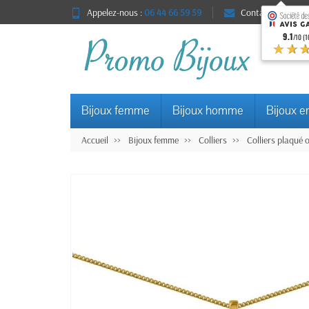
Appelez-nous :
06 44 66 59 59
Contact
9.1
/10 (1
★★
Bijoux femme
Bijoux homme
Bijoux e
Accueil
Bijoux femme
Colliers
Colliers plaqué 