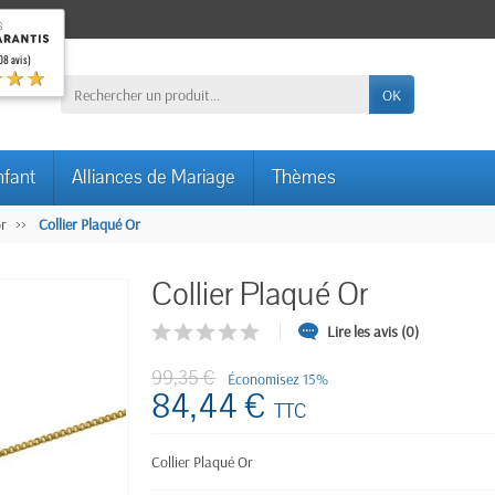
08 avis)
★★★
OK
nfant
Alliances de Mariage
Thèmes
or
Collier Plaqué Or
Collier Plaqué Or
Lire les avis (0)
99,35 €
Économisez 15%
84,44 €
TTC
Collier Plaqué Or