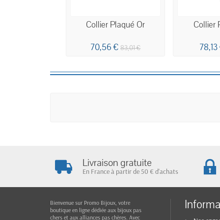
Collier Plaqué Or
Collier
70,56 €
78,13
83,01 €
Livraison gratuite
En France à partir de 50 € d'achats
Informa
Bienvenue sur Promo Bijoux, votre
boutique en ligne dédiée aux bijoux pas
chers et aux alliances pas chères. Avec