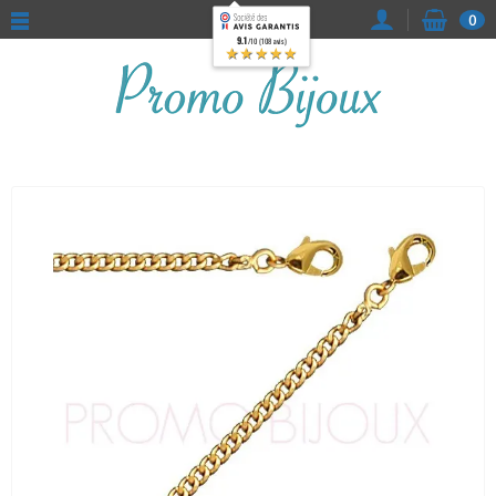
0
9.1
/10 (108 avis)
★★★★★