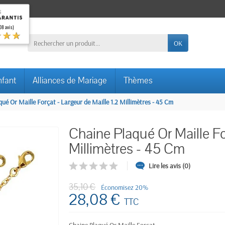
08 avis)
★★★
OK
nfant
Alliances de Mariage
Thèmes
ué Or Maille Forçat - Largeur de Maille 1.2 Millimètres - 45 Cm
Chaine Plaqué Or Maille For
Millimètres - 45 Cm
Lire les avis (0)
35,10 €
Économisez 20%
28,08 €
TTC