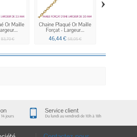
›
é Or Maille
Chaine Plaqué Or Maille
Chaine Plaqué
argeur...
Forçat - Largeur...
Figaro 1+1
€
46,44 €
41,04 €
83,70 €
58,05 €
5
ion
Service client
 14 jours
Du lundi au vendredi de 10h à 18h
ociété
Contactez-nous