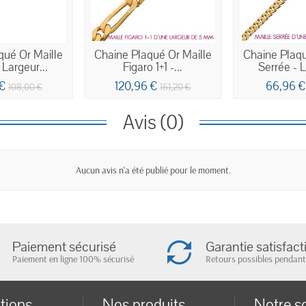
qué Or Maille
Chaine Plaqué Or Maille
Chaine Plaqu
 Largeur...
Figaro 1+1 -...
Serrée - L
 €
120,96 €
66,96 
108,00 €
151,20 €
Avis (0)
Aucun avis n'a été publié pour le moment.
Paiement sécurisé
Garantie satisfact
Paiement en ligne 100% sécurisé
Retours possibles pendant
tions
Nos produits
Notre s