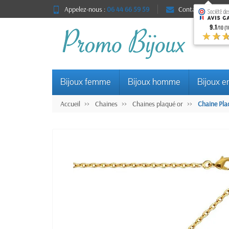
Appelez-nous :
06 44 66 59 59
Contact
9.1
/10 (1
★★
Bijoux femme
Bijoux homme
Bijoux e
Accueil
Chaines
Chaines plaqué or
Chaine Plaq