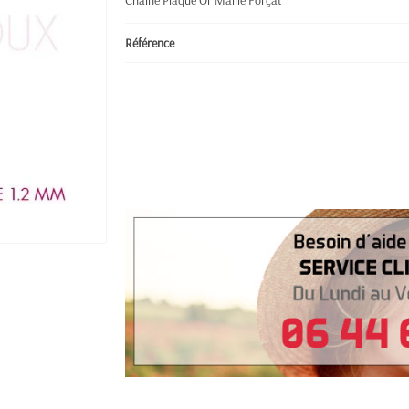
Chaine Plaqué Or Maille Forçat
Référence