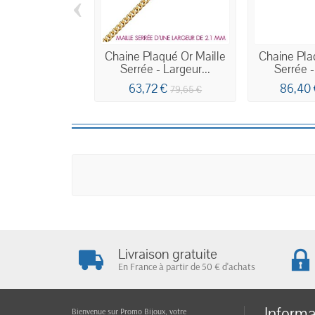
‹
Chaine Plaqué Or Maille
Chaine Pla
Serrée - Largeur...
Serrée -
63,72 €
86,40
79,65 €
Livraison gratuite
En France à partir de 50 € d'achats
Informa
Bienvenue sur Promo Bijoux, votre