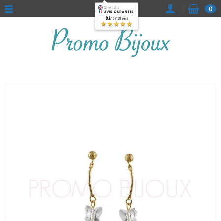
0
9.1
/10 (108 avis)
★★★★★