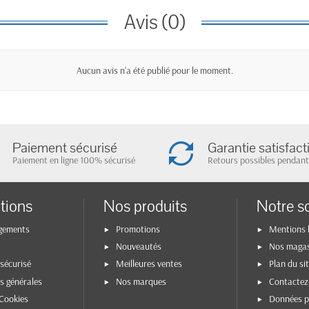
Avis (0)
Aucun avis n'a été publié pour le moment.
Paiement sécurisé
Garantie satisfact
Paiement en ligne 100% sécurisé
Retours possibles pendant
tions
Nos produits
Notre s
gements
Promotions
Mentions 
Nouveautés
Nos maga
sécurisé
Meilleures ventes
Plan du si
s générales
Nos marques
Contactez
Cookies
Données p