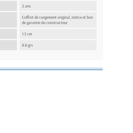
2 ans
Coffret de rangement original, notice et bon
de garantie du constructeur
1.5 cm
8.8 grs