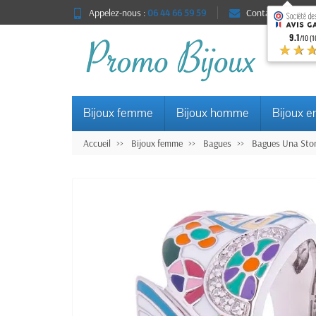
Appelez-nous :
06 44 66 59 59
Contact
9.1
/10 (1
★★
Bijoux femme
Bijoux homme
Bijoux e
Accueil
Bijoux femme
Bagues
Bagues Una Stor