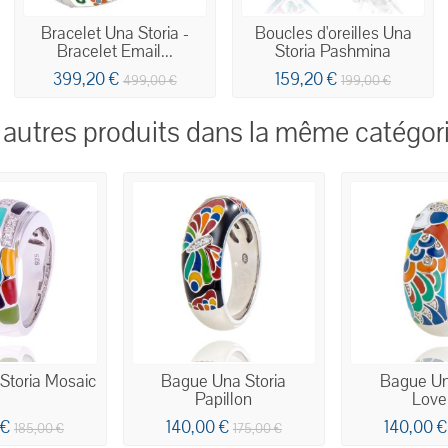
Bracelet Una Storia -
Boucles d'oreilles Una
Bracelet Email...
Storia Pashmina
399,20 €
159,20 €
499,00 €
199,00 €
 autres produits dans la même catégori
Storia Mosaic
Bague Una Storia
Bague Un
Papillon
Love
 €
140,00 €
140,00 
185,00 €
175,00 €