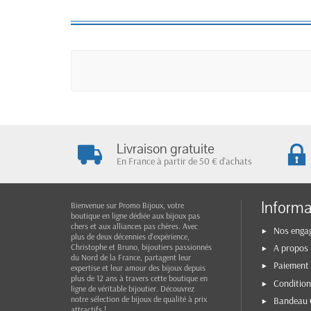
Livraison gratuite
En France à partir de 50 € d'achats
Informa
Bienvenue sur Promo Bijoux, votre
boutique en ligne dédiée aux bijoux pas
chers et aux alliances pas chères. Avec
Nos enga
plus de deux décennies d'expérience,
Christophe et Bruno, bijoutiers passionnés
A propos
du Nord de la France, partagent leur
Paiement 
expertise et leur amour des bijoux depuis
plus de 12 ans à travers cette boutique en
Condition
ligne de véritable bijoutier. Découvrez
notre sélection de bijoux de qualité à prix
Bandeau 
attractifs !