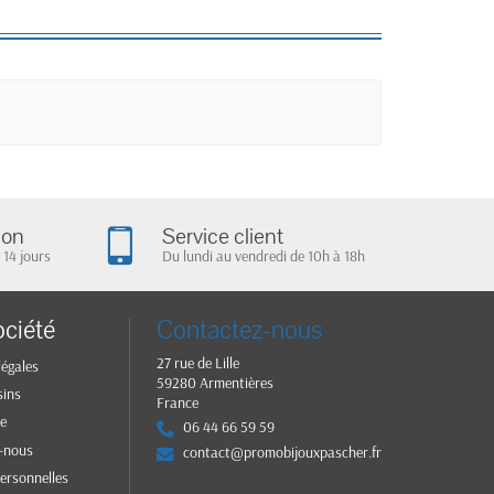
ion
Service client
 14 jours
Du lundi au vendredi de 10h à 18h
ociété
Contactez-nous
27 rue de Lille
légales
59280 Armentières
sins
France
te
06 44 66 59 59
-nous
contact@promobijouxpascher.fr
ersonnelles