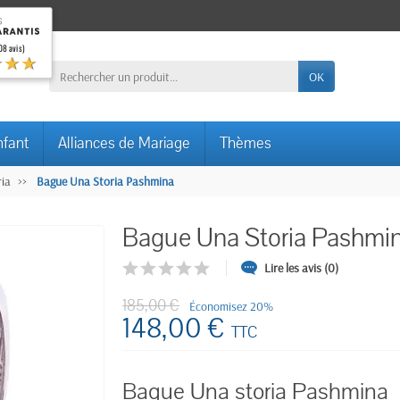
08 avis)
★★★
OK
nfant
Alliances de Mariage
Thèmes
ia
Bague Una Storia Pashmina
Bague Una Storia Pashmi
Lire les avis (0)
185,00 €
Économisez 20%
148,00 €
TTC
Bague Una storia Pashmina