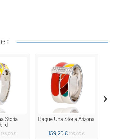
e :
›
a Storia
Bague Una Storia Arizona
Bague Una Sto
bird
€
159,20 €
172,00 €
175,00 €
199,00 €
2