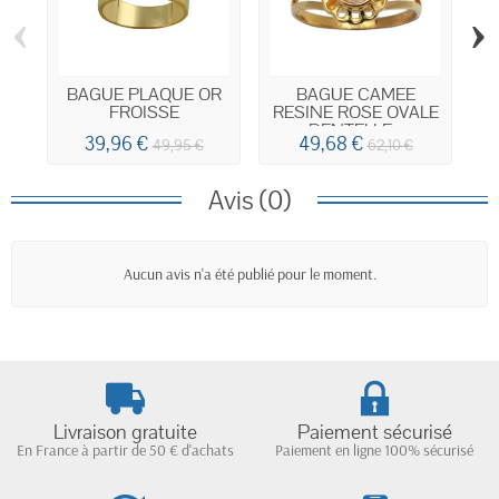
‹
›
BAGUE PLAQUE OR
BAGUE CAMEE
B
FROISSE
RESINE ROSE OVALE
DENTELLE...
39,96 €
49,68 €
49,95 €
62,10 €
Avis (0)
Aucun avis n'a été publié pour le moment.
Livraison gratuite
Paiement sécurisé
En France à partir de 50 € d'achats
Paiement en ligne 100% sécurisé