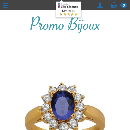
0
9.1
/10 (108 avis)
★★★★★