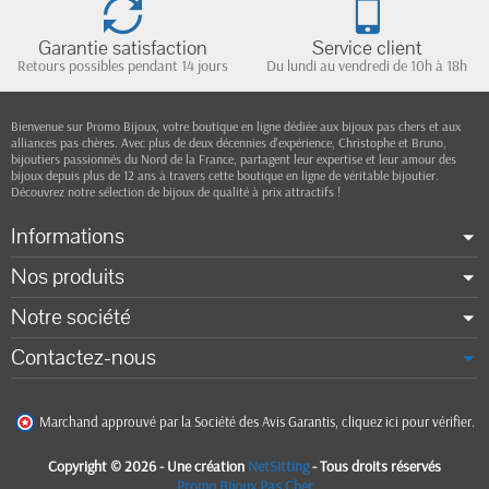
Garantie satisfaction
Service client
Retours possibles pendant 14 jours
Du lundi au vendredi de 10h à 18h
Bienvenue sur Promo Bijoux, votre boutique en ligne dédiée aux bijoux pas chers et aux
alliances pas chères. Avec plus de deux décennies d'expérience, Christophe et Bruno,
bijoutiers passionnés du Nord de la France, partagent leur expertise et leur amour des
bijoux depuis plus de 12 ans à travers cette boutique en ligne de véritable bijoutier.
Découvrez notre sélection de bijoux de qualité à prix attractifs !
Informations
Nos produits
Notre société
Contactez-nous
Marchand approuvé par la Société des Avis Garantis,
cliquez ici pour vérifier
.
Copyright © 2026 - Une création
NetSitting
- Tous droits réservés
Promo Bijoux Pas Cher