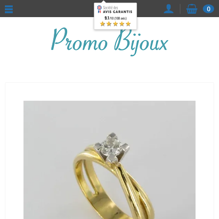
0
9.1
/10 (108 avis)
★★★★★