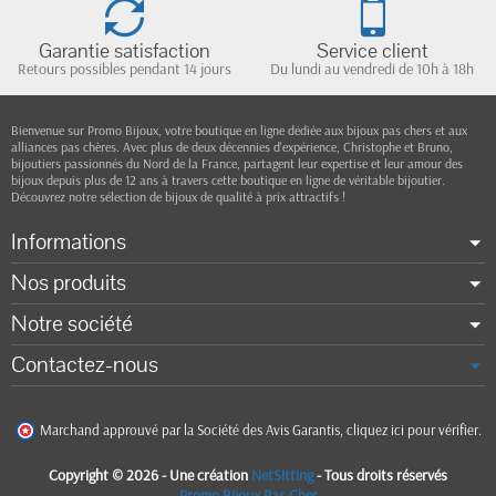
Garantie satisfaction
Service client
Retours possibles pendant 14 jours
Du lundi au vendredi de 10h à 18h
Bienvenue sur Promo Bijoux, votre boutique en ligne dédiée aux bijoux pas chers et aux
alliances pas chères. Avec plus de deux décennies d'expérience, Christophe et Bruno,
bijoutiers passionnés du Nord de la France, partagent leur expertise et leur amour des
bijoux depuis plus de 12 ans à travers cette boutique en ligne de véritable bijoutier.
Découvrez notre sélection de bijoux de qualité à prix attractifs !
Informations
Nos produits
Notre société
Contactez-nous
Marchand approuvé par la Société des Avis Garantis,
cliquez ici pour vérifier
.
Copyright © 2026 - Une création
NetSitting
- Tous droits réservés
Promo Bijoux Pas Cher