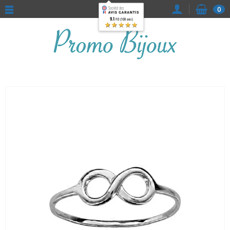
0
9.1
/10 (108 avis)
★★★★★